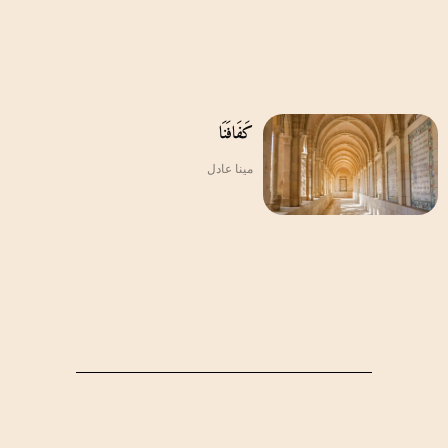
كَفَافَنَا
مينا عادل